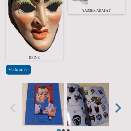
YASSER ARAFAT
REINE
Maskcarade