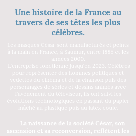
Une histoire de la France au
travers de ses têtes les plus
célèbres.
Les masques César sont manufacturés et peints
à la main en France, à Saumur, entre 1885 et les
années 2000.
L'entreprise fonctionne jusqu'en 2023. Célèbres
pour représenter des hommes politiques et
vedettes du cinéma et de la chanson puis des
personnages de séries et dessins animés avec
l'avènement du téléviseur, ils ont suivi les
évolutions technologiques en passant du papier
mâché au plastique puis au latex coulé.
La naissance de la société César, son
ascension et sa reconversion, reflètent les