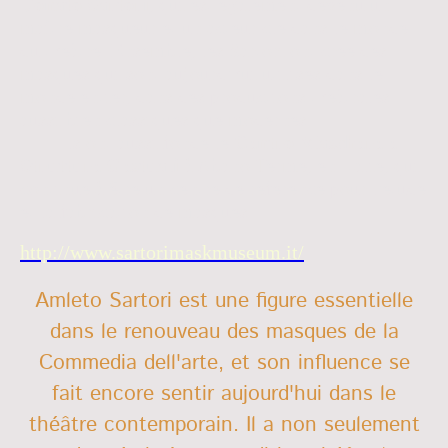
Donato Sartori
, qui est également devenu un
maître masqueur et un acteur clé dans le monde
du théâtre. Ensemble, les Sartori ont créé des
masques qui sont aujourd'hui utilisés dans le
monde entier, dans des productions théâtrales
aussi bien classiques que modernes.
Ils ont aussi fondé le
Centro Maschere e
Strutture Gestuali
à Abano Terme, en Italie, qui
continue à être un centre de référence pour l'étude
et la fabrication de masques.
http://www.sartorimaskmuseum.it/
Amleto Sartori est une figure essentielle
dans le renouveau des masques de la
Commedia dell'arte, et son influence se
fait encore sentir aujourd'hui dans le
théâtre contemporain. Il a non seulement