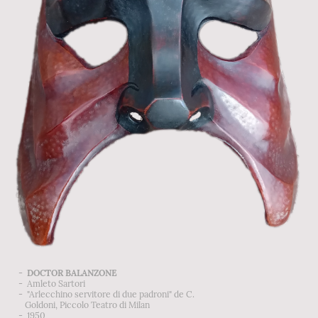
-
DOCTOR BALANZONE
- Amleto Sartori
- "Arlecchino servitore di due padroni" de C.
Goldoni, Piccolo Teatro di Milan
- 1950