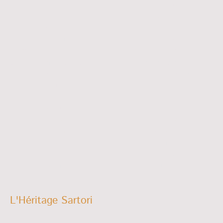
Sartori est considéré comme l'un des plus
grands facteurs de masques du XXe siècle. Il a
notamment contribué à ressusciter la tradition des
masques en cuir, un art qui avait presque disparu
au fil des siècles. Avant son travail, les masques
de la Commedia dell'arte étaient principalement
considérés comme des objets du passé, relégués à
l'histoire du théâtre.
Amleto Sartori a étudié les techniques
anciennes de fabrication des masques et a réussi à
combiner ces méthodes avec son propre savoir-
faire pour produire des masques expressifs et
dynamiques, adaptés à la scène contemporaine.
Ses masques étaient non seulement fonctionnels
pour les comédiens, mais aussi des œuvres d'art
en soi.
L'Héritage Sartori
Son travail a été poursuivi par son fils,