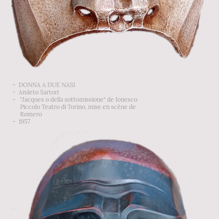
- DONNA A DUE NASI
- Amleto Sartori
- "Jacques o della sottomissione" de Ionesco
Piccolo Teatro di Torino, mise en scène de
Romero
- 1957